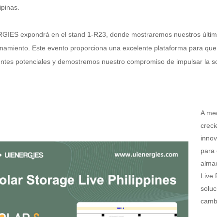
lipinas.
GIES expondrá en el stand 1-R23, donde mostraremos nuestros último
amiento. Este evento proporciona una excelente plataforma para que 
entes potenciales y demostremos nuestro compromiso de impulsar la so
A me
crec
innov
para 
almac
Live 
soluc
camb