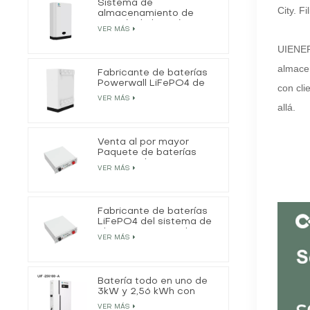
Sistema de
City. Fi
almacenamiento de
energía de batería
VER MÁS
residencial LiFePO4 de
5kWh
UIENER
almacen
Fabricante de baterías
Powerwall LiFePO4 de
con cli
51,2 V, 200 Ah y 10 kWh
VER MÁS
allá.
Venta al por mayor
Paquete de baterías
LiFePO4 de
VER MÁS
almacenamiento de
energía
Fabricante de baterías
LiFePO4 del sistema de
almacenamiento de
VER MÁS
energía de 20 kWh
Batería todo en uno de
3kW y 2,56 kWh con
inversor solar fuera de la
VER MÁS