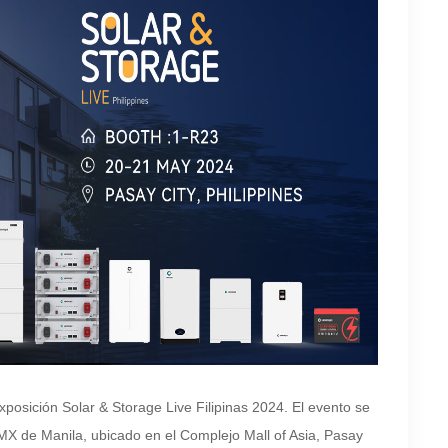
osición Solar & Storage Live Filipinas 2024. El evento se
X de Manila, ubicado en el Complejo Mall of Asia, Pasay