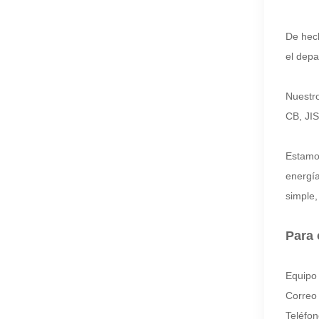
De hec
el depa
Nuestr
CB, JIS
Estamos
energía
simple,
Para 
Equipo
Correo 
Teléfo