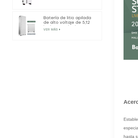
red
Batería de litio apilada
de alto voltaje de 5,12
kWh y 25,6 kWh
VER MÁS
Acer
Estable
especi
hasta s