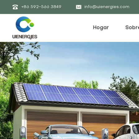
+86 592-566 3849
info@uienergies.com
Hogar
Sobr