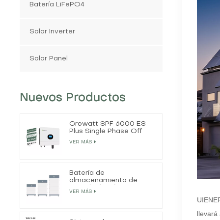
Batería LiFePO4
Solar Inverter
Solar Panel
Nuevos Productos
Growatt SPF 6000 ES
Plus Single Phase Off
Grid Solar Inverter
VER MÁS
Batería de
almacenamiento de
energía doméstica
VER MÁS
apilada de 50 Ah y 15,3
UIENERG
kWh
llevará