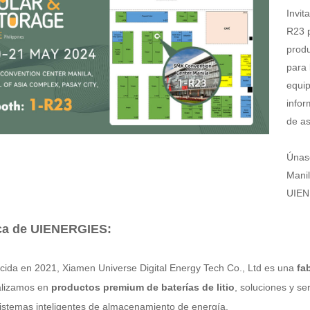
Invit
R23 
produ
para 
equip
infor
de as
Únas
Manil
UIEN
ca de UIENERGIES:
cida en 2021, Xiamen Universe Digital Energy Tech Co., Ltd es una
fa
alizamos en
productos premium de baterías de litio
, soluciones y se
istemas inteligentes de almacenamiento de energía.