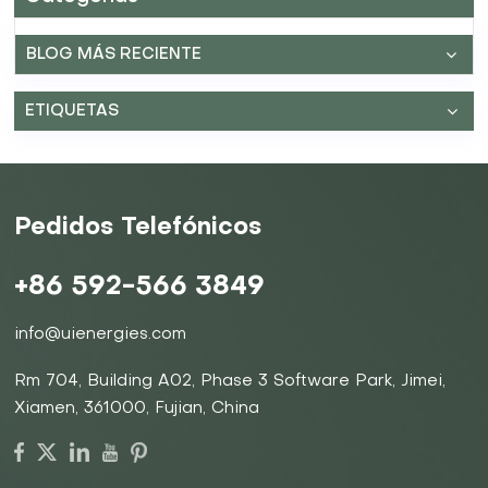
conduce al almacenamiento de energía a medida que
los iones se mantienen dentro de los enlaces
BLOG MÁS RECIENTE
químicos del material de la batería, creando así una
diferencia de potencial o voltaje entre los dos
electrodos. Mecanismo de descarga: liberación de
ETIQUETAS
energía almacenadaDurante el alta, ocurre un
proceso inverso. Los iones regresan al ánodo y liberan
la energía eléctrica almacenada en forma de
corriente eléctrica. Esta corriente luego fluye a través
de circuitos externos para alimentar dispositivos y
Pedidos Telefónicos
electrodomésticos. Es esta energía liberada la que
hace que las baterías sean una parte esencial para
alimentar todo, desde pequeños productos
+86 592-566 3849
electrónicos de consumo hasta grandes sistemas de
almacenamiento de energía. Variedades de baterías y
sus capacidades de almacenamiento Las baterías
info@uienergies.com
están diseñadas en una variedad de configuraciones
para cumplir con diferentes requisitos de
Rm 704, Building A02, Phase 3 Software Park, Jimei,
almacenamiento de energía. En UIENERGIES, nos
Xiamen, 361000, Fujian, China
especializamos en soluciones avanzadas de baterías,
incluidas baterías apiladas de alto voltaje y baterías
apiladas de bajo voltaje, cada una diseñada para
aplicaciones específicas. Baterías de alto voltaje: