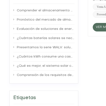
batería
para de
Venta A
Comprender el almacenamiento de energía en baterías
hogar, 
Proveed
al mes,
como el
Pronóstico del mercado de almacenamiento de energía residencial: tendencias e información
energía
VER M
electric
Evaluación de soluciones de energía de respaldo: generadores tradicionales versus sistemas de baterías solares
mensual
la efici
¿Cuántas baterías solares se necesitan para alimentar una casa?
la ener
capacid
Presentamos la serie WALV: soluciones avanzadas de almacenamiento de energía residencial
profund
rendimie
¿Cuántos kWh consume una casa en 24 horas?
proporc
batería
¿Qué es mejor, el sistema solar conectado a la red o fuera de la red?
energía 
= (Consu
de 30 k
Comprensión de los requisitos de certificación global para baterías de almacenamiento de energía
sus nec
de ener
energét
el nive
durante
Etiquetas
consecu
necesit