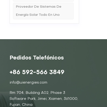
Proveedor De Sistemas De
Energía Solar Todo En Uno
Pedidos Telefónicos
+86 592-566 3849
info@uienergies.com
Rm 704, Building A02, Phase 3
Software Park, Jimei, Xiamen, 361000,
Fujian, China