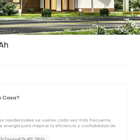
Ah
a Casa?
es residenciales se vuelve cada vez más frecuente,
nergía para mejorar la eficiencia y confiabilidad de
ste respecto, ya que permiten almacenar el excedente
sterior. A menudo surge una pregunta clave: "¿Cuántas
s De Powerwall De 48V 200Ah