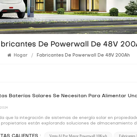
abricantes De Powerwall De 48V 200
Hogar
/
Fabricantes De Powerwall De 48V 200Ah
as Baterías Solares Se Necesitan Para Alimentar Un
 2024
a que la integración de sistemas de energía solar en propiedad
propietarios están explorando soluciones de almacenamiento de e
talaciones solares. Las baterías solares son fundamentales a e
gía generado durante las horas pico de luz solar para su uso po
TAS CALIENTES :
Venta Al Por Mayor Powerwall 10Kwh
Fabricante