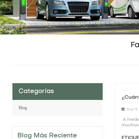
F
Categorías
¿Cuánt
Blog
Aug 15,
A medid
muchos 
sus ins
Blog Más Reciente
de ener
ETIQUE