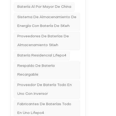
inesper
Batería Al Por Mayor De China
climáti
factores
energét
Sistema De Almacenamiento De
satisfa
Energía Con Batería De 5Kwh
dedicam
de espe
que maxi
Proveedores De Baterías De
Almacenamiento 5Kwh
Batería Residencial Lifepo4
Respaldo De Batería
Recargable
Proveedor De Batería Todo En
Uno Con Inversor
Fabricantes De Baterías Todo
En Uno Lifepo4