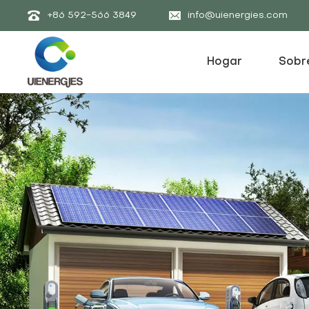
+86 592-566 3849
info@uienergies.com
Hogar
Sobr