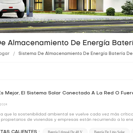
e Almacenamiento De Energía Baterí
ogar
/
Sistema De Almacenamiento De Energía Batería De 
s Mejor, El Sistema Solar Conectado A La Red O Fue
 2024
a que la sostenibilidad ambiental se vuelve cada vez más crítica
propietarios de viviendas y empresas están recurriendo a la ener
en la transición a la energía solar es si instalar un sistema sola
s ventajas y desafíos. Este análisis integral delineará las difere
TAS CALIENTES :
Batería Lifepo4 De 48 V
Batería De Litio Solar