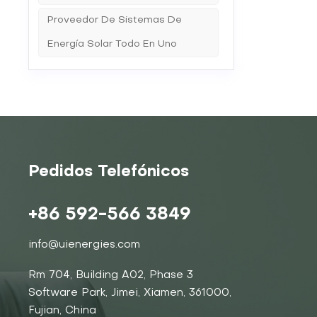
Proveedor De Sistemas De
Energía Solar Todo En Uno
Pedidos Telefónicos
+86 592-566 3849
info@uienergies.com
Rm 704, Building A02, Phase 3
Software Park, Jimei, Xiamen, 361000,
Fujian, China