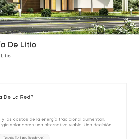
a De Litio
Litio
ra De La Red?
 y los costos de la energía tradicional aumentan,
gía solar como una alternativa viable. Una decisión
r conectado o fuera de la red. Cada sistema presenta
ncias entre los sistemas solares conectados y fuera de la
Batería De Litio Residencial