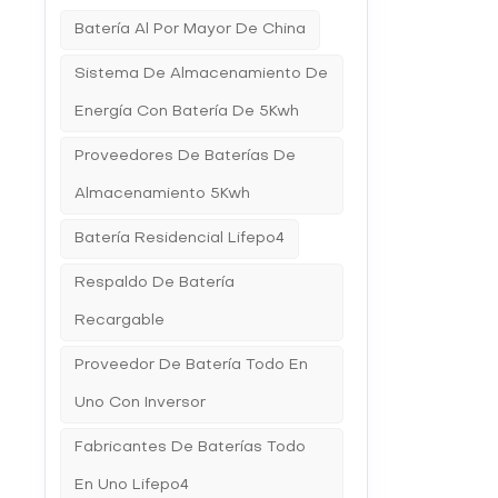
solar. F
Batería Al Por Mayor De China
red depe
los sis
en ubic
Sistema De Almacenamiento De
generar
Energía Con Batería De 5Kwh
fuera de
Autonomí
son pref
Proveedores De Baterías De
adecuad
fuera de
Almacenamiento 5Kwh
fósiles 
La elecc
Batería Residencial Lifepo4
personal
requisit
Respaldo De Batería
paso im
póngase
Recargable
más bril
Proveedor De Batería Todo En
Uno Con Inversor
Fabricantes De Baterías Todo
En Uno Lifepo4