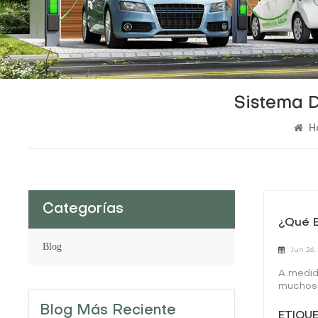
Sistema D
H
Categorías
¿Qué E
Blog
Jun 26,
A medid
muchos 
crucial 
Blog Más Reciente
distinta
ETIQUE