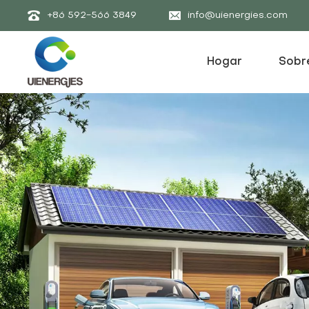
+86 592-566 3849
info@uienergies.com
Hogar
Sobr