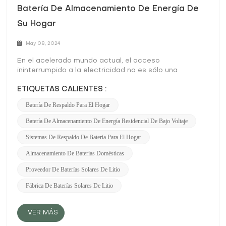
Batería De Almacenamiento De Energía De
Su Hogar
May 08, 2024
En el acelerado mundo actual, el acceso
ininterrumpido a la electricidad no es sólo una
conveniencia sino una necesidad. Ya sea para
ETIQUETAS CALIENTES :
alimentar aparatos esenciales durante un apagón o
para reducir la dependencia de la red durante las
Batería De Respaldo Para El Hogar
horas pico, sistemas de respaldo de batería para el
hogar ofrecer una solución confiable. Sin embargo,
Batería De Almacenamiento De Energía Residencial De Bajo Voltaje
elegir el tamaño adecuado para la batería de
Sistemas De Respaldo De Batería Para El Hogar
almacenamiento de energía de su hogar es
fundamental para garantizar que satisfaga sus
Almacenamiento De Baterías Domésticas
necesidades de manera efectiva. Así es como puede
calcular el tamaño adecuado para su sistema de
Proveedor De Baterías Solares De Litio
batería: Evalúe sus necesidades energéticasEmpiece
Fábrica De Baterías Solares De Litio
por comprender los patrones de consumo de energía
de su hogar. Tome nota de los electrodomésticos y
dispositivos que utiliza habitualmente, sus potencias
VER MÁS
nominales (en vatios) y el tiempo medio de uso diario.
Esto le dará una estimación de su consumo diario de