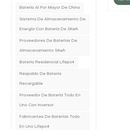
con el p
energía
grafito
Batería Al Por Mayor De China
domésti
extracc
eléctric
destruc
consider
Sistema De Almacenamiento De
continuo
las pérd
vez fabr
Energía Con Batería De 5Kwh
batería 
fundame
integrac
deben c
conside
Proveedores De Baterías De
recomien
rentable
rendimie
que pue
Almacenamiento 5Kwh
Durante
domésti
y la lon
domésti
Batería Residencial Lifepo4
temperat
de las 
de plomo
tomar l
lo que 
Respaldo De Batería
conocim
descarga
pregunt
Recargable
la bate
aquí par
capacid
vida úti
Proveedor De Batería Todo En
de la b
óptimo. 
Uno Con Inversor
mantenim
garanti
Fabricantes De Baterías Todo
la bater
mantenim
En Uno Lifepo4