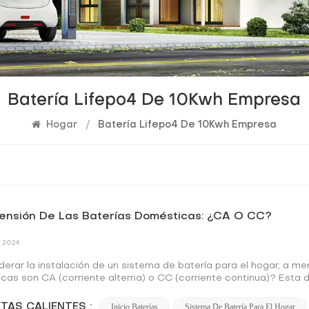
Batería Lifepo4 De 10Kwh Empresa
Hogar
/
Batería Lifepo4 De 10Kwh Empresa
nsión De Las Baterías Domésticas: ¿CA O CC?
 2024
iderar la instalación de un sistema de batería para el hogar, a 
as son CA (corriente alterna) o CC (corriente continua)? Esta di
nes de almacenamiento de energía residencial. En este artículo, 
cia para las baterías domésticas y cómo este conocimiento pued
TAS CALIENTES :
Inicio Baterías
Sistema De Batería Para El Hogar