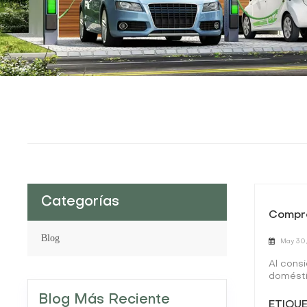
Categorías
Compre
Blog
May 30,
Al cons
doméstic
solucio
Blog Más Reciente
relevan
ETIQUE