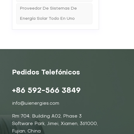
es cruc
incluido
Proveedor De Sistemas De
extendid
minimiz
Energía Solar Todo En Uno
baterías
solar Pa
batería
batería
profund
TYPL de
para la
durabili
rendimi
calidad,
Pedidos Telefónicos
confiabi
ciclos,
vida re
+86 592-566 3849
capacid
proporc
energéti
info@uienergies.com
TYPL ad
almacen
Rm 704, Building A02, Phase 3
demanda
Software Park, Jimei, Xiamen, 361000,
tomar de
manteni
Fujian, China