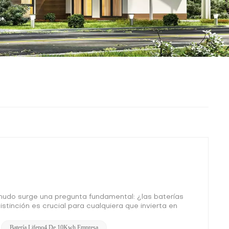
menudo surge una pregunta fundamental: ¿las baterías
stinción es crucial para cualquiera que invierta en
profundizaremos en las diferencias entre CA y CC, su
e informar sus decisiones energéticas. CA versus CC:
Batería Lifepo4 De 10Kwh Empresa