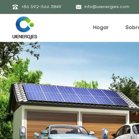
+86 592-566 3849
info@uienergies.com
Hogar
Sobr