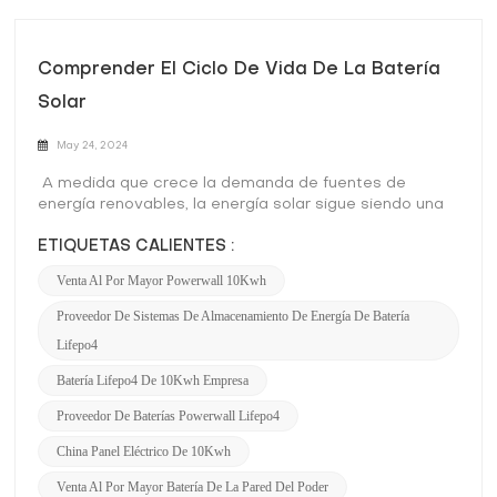
Comprender El Ciclo De Vida De La Batería
Solar
May 24, 2024
A medida que crece la demanda de fuentes de
energía renovables, la energía solar sigue siendo una
opción líder para aplicaciones residenciales y
ETIQUETAS CALIENTES :
comerciales. Un elemento central de cualquier
sistema de energía solar es la batería solar, que
Venta Al Por Mayor Powerwall 10Kwh
almacena energía para usarla cuando el sol no brilla.
Comprender el ciclo de vida de una batería solar es
Proveedor De Sistemas De Almacenamiento De Energía De Batería
crucial para quienes están considerando invertir en
Lifepo4
energía solar. Esta guía completa explora cada etapa
del ciclo de vida de una batería solar, desde la
Batería Lifepo4 De 10Kwh Empresa
fabricación hasta la eliminación. ¿Qué es una batería
Proveedor De Baterías Powerwall Lifepo4
solar? Una batería solar almacena la energía
generada por los paneles solares, lo que permite el
China Panel Eléctrico De 10Kwh
uso de energía solar durante períodos sin luz solar,
como por la noche o en días nublados. Las baterías
Venta Al Por Mayor Batería De La Pared Del Poder