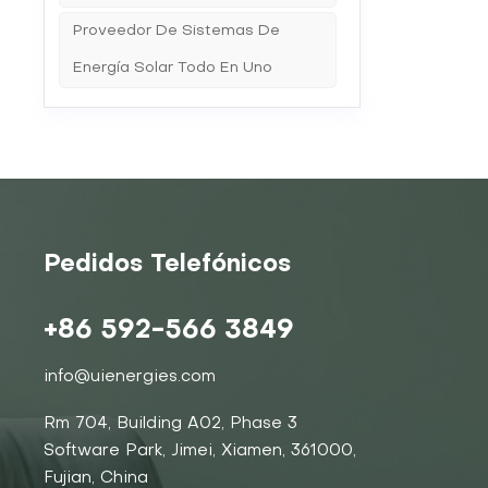
Proveedor De Sistemas De
Energía Solar Todo En Uno
Pedidos Telefónicos
+86 592-566 3849
info@uienergies.com
Rm 704, Building A02, Phase 3
Software Park, Jimei, Xiamen, 361000,
Fujian, China