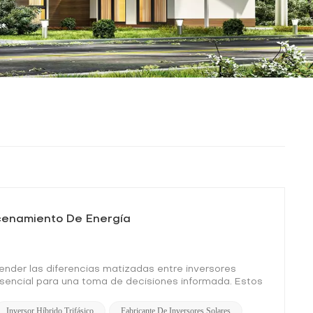
acenamiento De Energía
nder las diferencias matizadas entre inversores
esencial para una toma de decisiones informada. Estos
ctrica, exhiben distintas composiciones estructurales,
en una exploración profesional para delimitar estas
Inversor Híbrido Trifásico
Fabricante De Inversores Solares