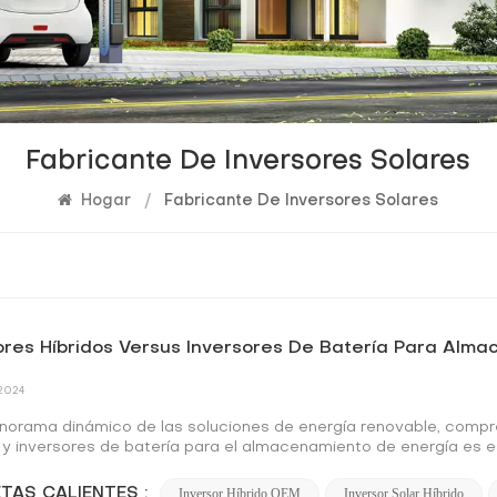
Fabricante De Inversores Solares
Hogar
/
Fabricante De Inversores Solares
ores Híbridos Versus Inversores De Batería Para Alm
 2024
anorama dinámico de las soluciones de energía renovable, compre
s y inversores de batería para el almacenamiento de energía es 
ivos, fundamentales en la conversión y gestión de la energía elé
rísticas funcionales y escenarios de aplicación. Embarquémonos 
TAS CALIENTES :
Inversor Híbrido OEM
Inversor Solar Híbrido