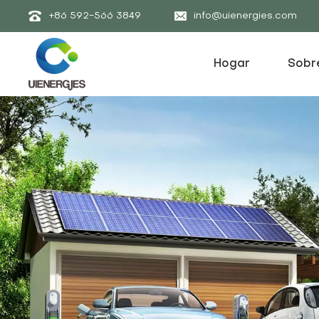
+86 592-566 3849
info@uienergies.com
Hogar
Sobr