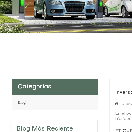
Categorías
Invers
Blog
Apr 29,
En el p
híbrido
disposit
Blog Más Reciente
caracte
ETIQUE